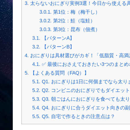
3.
太らないおにぎり実例3選！今日から使える
3.0.1.
第1位：梅（梅干し）
3.0.2.
第2位：鮭（塩鮭）
3.0.3.
第3位：昆布（佃煮）
3.1.
【パターンA】
3.2.
【パターンB】
4.
おにぎりは具材選びがカギ！「低脂質・高満
4.1.
✅ 最後におさえておきたい3つのまとめ
5.
【よくある質問（FAQ）】
5.1.
Q1. おにぎりは1日に何個までなら太り
5.2.
Q2. コンビニのおにぎりでもダイエッ
5.3.
Q3. 朝ごはんにおにぎりを食べても太
5.4.
Q4. おにぎりに合うダイエット向きの
5.5.
Q5. 自宅で作るときの注意点は？