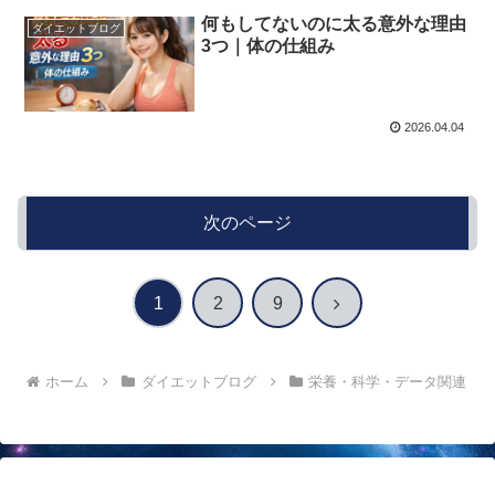
何もしてないのに太る意外な理由
ダイエットブログ
3つ｜体の仕組み
2026.04.04
次のページ
次
1
2
9
へ
ホーム
ダイエットブログ
栄養・科学・データ関連