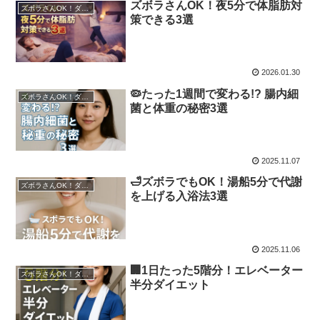
ズボラさんOK！夜5分で体脂肪対
ズボラさんOK！ダイエット関連
策できる3選
2026.01.30
🦠たった1週間で変わる!? 腸内細
ズボラさんOK！ダイエット関連
菌と体重の秘密3選
2025.11.07
🛁ズボラでもOK！湯船5分で代謝
ズボラさんOK！ダイエット関連
を上げる入浴法3選
2025.11.06
🏢1日たった5階分！エレベーター
ズボラさんOK！ダイエット関連
半分ダイエット