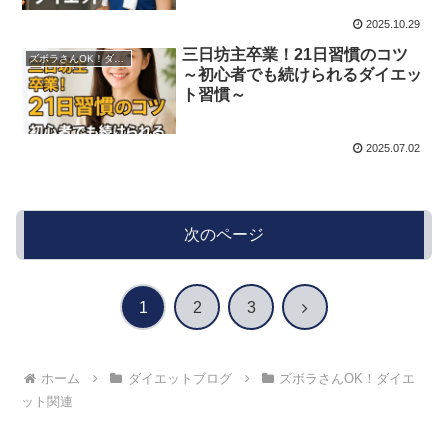
2025.10.29
三日坊主卒業！21日習慣のコツ
ズボラさんOK！ダイエット関連
～初心者でも続けられるダイエッ
ト習慣～
2025.07.02
次のページ
次
1
2
3
へ
ホーム
ダイエットブログ
ズボラさんOK！ダイエ
ット関連