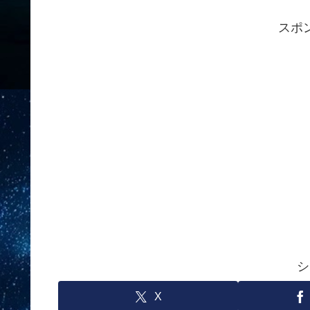
スポ
シ
X