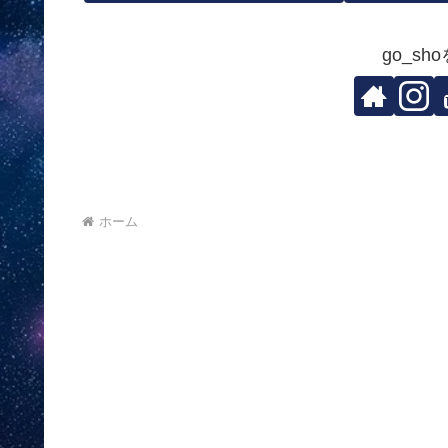
go_s
ホーム