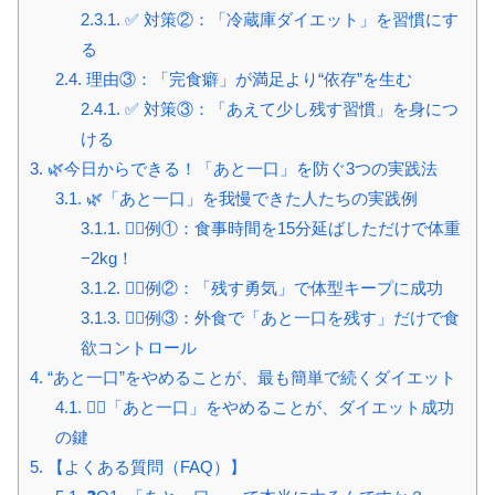
2.3.1.
✅ 対策②：「冷蔵庫ダイエット」を習慣にす
る
2.4.
理由③：「完食癖」が満足より“依存”を生む
2.4.1.
✅ 対策③：「あえて少し残す習慣」を身につ
ける
3.
🌿今日からできる！「あと一口」を防ぐ3つの実践法
3.1.
🌿「あと一口」を我慢できた人たちの実践例
3.1.1.
🧍‍♀️例①：食事時間を15分延ばしただけで体重
−2kg！
3.1.2.
🧍‍♀️例②：「残す勇気」で体型キープに成功
3.1.3.
🧍‍♀️例③：外食で「あと一口を残す」だけで食
欲コントロール
4.
“あと一口”をやめることが、最も簡単で続くダイエット
4.1.
🧘‍♀️「あと一口」をやめることが、ダイエット成功
の鍵
5.
【よくある質問（FAQ）】