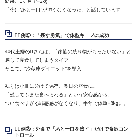
結果、1ヶ月で−2kg！
「今は“あと一口”が怖くなくなった」と話しています。
🧍‍♀️例②：「残す勇気」で体型キープに成功
40代主婦のBさんは、「家族の残り物がもったいない」と
感じて完食してしまうタイプ。
そこで、“冷蔵庫ダイエット”を導入。
残りは小皿に分けて保存、翌日の昼食に。
「残してもまた食べられる」という安心感から、
つい食べすぎる罪悪感がなくなり、半年で体重−3kgに。
🧍‍♀️例③：外食で「あと一口を残す」だけで食欲コン
トロール