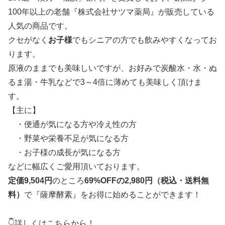
100年以上の老舗『株式会社サツマ薬局』が販売している
人気の商品です。
クセがなく
お子様
でもシニアの方でも飲みやすくなってお
ります。
原液のままでも美味しいですが、お好みで炭酸水・水・ぬ
るま湯・牛乳などで3～4倍に薄めても美味しく頂けま
す。
【主に】
・便通が気になる方や冷え性の方
・野菜や栄養不足が気になる方
・お子様の成長が気になる方
などに幅広くご愛用頂いております。
定価9,504円
のところ
69%OFFの2,980円（税込・送料無
料）
で『薩摩酵素』をお得に始めることができます！
👇詳しくはこちらから！