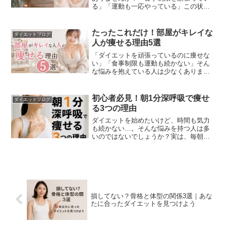
る」「運動も一応やっている」この状態
で多くの人が思います。「私、意志が弱
いのかな」ここで一つ大切な視点があり
ます。実は「頑張るほど成功する」とは
たったこれだけ！部屋がキレイな
ダイエットブログ
限りません。むしろ最近注目されている
人が痩せる理由5選
のが「幸せだと痩せる」ダイエットとい
う考え方です。
「ダイエットを頑張っているのに痩せな
い」「食事制限も運動も続かない」そん
な悩みを抱えている人は少なくありませ
ん。実は、ダイエットと部屋の状態には
意外な関係があります。一見すると、
「部屋がキレイなことと体重に何の関係
初心者必見！朝1分深呼吸で痩せ
ダイエットブログ
があるの？」と思うかもしれません。し
る3つの理由
かし実際には、部屋がきれいな人ほど健
康的な生活を送りやすく、結果・・・
ダイエットを始めたいけど、時間も気力
も続かない…。そんな悩みを持つ人は多
いのではないでしょうか？実は、毎朝た
った1分の「深呼吸」をするだけで、脂肪
が燃えやすい体にスイッチが入るって知
っていましたか？特別な運動や食事制限
をしなくても、脳と体の目覚めを促し、
代謝がアップするのです。
損してない？骨格と体型の関係3選｜あな
たに合ったダイエットを見つけよう