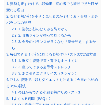
1.
姿勢を正すだけで小顔効果！初心者でも即効で見た目が
変わる理由
2.
なぜ姿勢が顔を小さく見せるのか？むくみ・骨格・全身
バランスの秘密
2.1.
1. 姿勢が顔のむくみを防ぐから
2.2.
2. 骨格ラインが整って見えるから
2.3.
3. 全身のバランスが良くなり「痩せ見え」するか
ら
3.
毎日できる！小顔に見える姿勢作りベスト3の実践方法
3.1.
1. 壁立ち姿勢で首・背中をまっすぐに
3.2.
2. 座ってできる肩甲骨ストレッチ
3.3.
3. あご引きエクササイズ（チンイン）
4.
正しい姿勢で小顔もダイエットも叶える！今日から始め
る3つの習慣
4.1.
今日からできる小顔姿勢作りのベスト3
5.
【よくある質問（FAQ）】
5.1.
Q1. 姿勢を正すだけで本当に小顔になりますか？