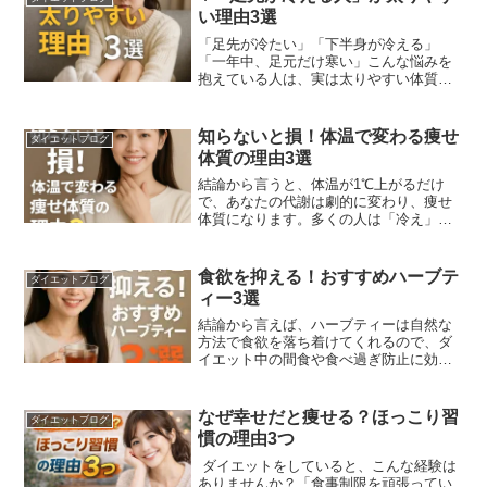
い理由3選
「足先が冷たい」「下半身が冷える」
「一年中、足元だけ寒い」こんな悩みを
抱えている人は、実は太りやすい体質に
近づいています。足先が冷えることは単
なる体質ではなく「代謝が落ちているサ
イン」「脂肪をためこみやすいサイン」
知らないと損！体温で変わる痩せ
ダイエットブログ
でもあります。この記事では、足先が冷
体質の理由3選
える人が太りやすい3つの理由 を初心者
にもわかりやすく解説します。
結論から言うと、体温が1℃上がるだけ
で、あなたの代謝は劇的に変わり、痩せ
体質になります。多くの人は「冷え」を
軽く考えがちですが、体温はダイエット
における“エンジンの出力”そのもの。その
ため「冷え」は 痩せにくいサイン です。
食欲を抑える！おすすめハーブテ
ダイエットブログ
この記事では「知らないと損！体温で変
ィー3選
わる痩せ体質の理由3選」をわかりやすく
お届けします。
結論から言えば、ハーブティーは自然な
方法で食欲を落ち着けてくれるので、ダ
イエット中の間食や食べ過ぎ防止に効果
的です。特に「香り」と「成分」の両方
で、脳と体に働きかけてくれるため、無
理なく続けられるのがポイントです。ス
なぜ幸せだと痩せる？ほっこり習
ダイエットブログ
トレスなく食事量をコントロールしたい
慣の理由3つ
初心者の方には、ぜひ取り入れてほしい
ダイエット習慣です。
ダイエットをしていると、こんな経験は
ありませんか？「食事制限を頑張ってい