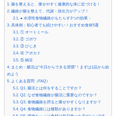
1.
腸を整えると、痩せやすく健康的な体に近づける！
2.
繊維が腸を整えて、代謝・排出力がアップ！
2.1.
● 水溶性食物繊維がもたらす3つの効果：
3.
具体例：初心者でも続けやすい！おすすめ食材5選
3.1.
① オートミール
3.2.
② ゴボウ
3.3.
③ ひじき
3.4.
④ アボカド
3.5.
⑤ 納豆
4.
まとめ：腸活は“今日からできる習慣”！まずは1品から始
めよう
5.
よくある質問（FAQ）
5.1.
Q1. 腸活とは何をすることですか？
5.2.
Q2. なぜ食物繊維が腸活に重要なのですか？
5.3.
Q3. 食物繊維を摂ると痩せやすくなりますか？
5.4.
Q4. 食物繊維には種類がありますか？
5.5.
Q5. 繊維たっぷり食材は毎日食べた方がいいです