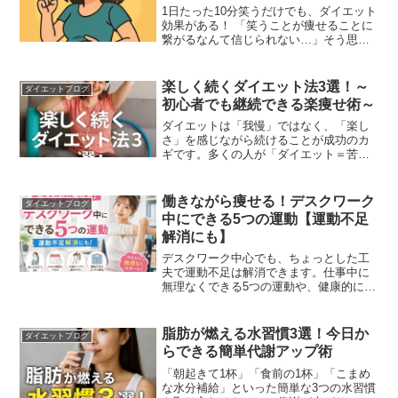
1日たった10分笑うだけでも、ダイエット
効果がある！ 「笑うことが痩せることに
繋がるなんて信じられない…」そう思う
かもしれませんが、実は科学的にも証明
されつつある、驚きの事実です。笑いに
はカロリー消費、ストレス軽減、ホルモ
楽しく続くダイエット法3選！～
ダイエットブログ
ンバランス改善といった、ダイエットに
初心者でも継続できる楽痩せ術～
欠かせない要素がぎっしり詰まっている
のです。
ダイエットは「我慢」ではなく、「楽し
さ」を感じながら続けることが成功のカ
ギです。多くの人が「ダイエット＝苦し
い」「制限だらけでつらい」と思いがち
ですが、それでは長続きしません。大切
なのは、自分のライフスタイルに合っ
働きながら痩せる！デスクワーク
ダイエットブログ
た“楽しめる”方法を選ぶことです。
中にできる5つの運動【運動不足
解消にも】
デスクワーク中心でも、ちょっとした工
夫で運動不足は解消できます。仕事中に
無理なくできる5つの運動や、健康的にダ
イエットを続けるコツを、元ネットワー
クSEの体験も交えながら分かりやすく解
説します。
脂肪が燃える水習慣3選！今日か
ダイエットブログ
らできる簡単代謝アップ術
「朝起きて1杯」「食前の1杯」「こまめ
な水分補給」といった簡単な3つの水習慣