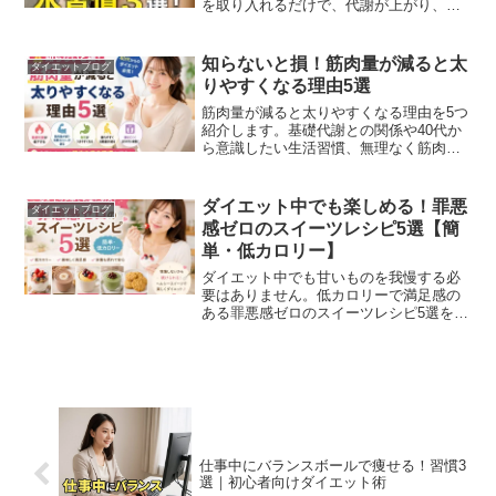
を取り入れるだけで、代謝が上がり、脂
肪が燃えやすい体質へと変わっていきま
す。つまり、「特別なことをしなくて
も、水の飲み方をちょっと工夫するだ
知らないと損！筋肉量が減ると太
ダイエットブログ
け」で、誰でもすぐにダイエットに役立
りやすくなる理由5選
つ体内環境を整えることができるので
す。
筋肉量が減ると太りやすくなる理由を5つ
紹介します。基礎代謝との関係や40代か
ら意識したい生活習慣、無理なく筋肉を
維持する方法を分かりやすく解説しま
す。元ネットワークSEならではの視点も
交えて紹介します。
ダイエット中でも楽しめる！罪悪
ダイエットブログ
感ゼロのスイーツレシピ5選【簡
単・低カロリー】
ダイエット中でも甘いものを我慢する必
要はありません。低カロリーで満足感の
ある罪悪感ゼロのスイーツレシピ5選を紹
介します。元ネットワークSEの体験も交
えながら、無理なく続くダイエット習慣
を解説します。
仕事中にバランスボールで痩せる！習慣3
選｜初心者向けダイエット術